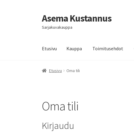
Asema Kustannus
Siirry
Siirry
navigointiin
sisältöön
Sarjakuvakauppa
Etusivu
Kauppa
Toimitusehdot
Etusivu
Oma tili
Oma tili
Kirjaudu