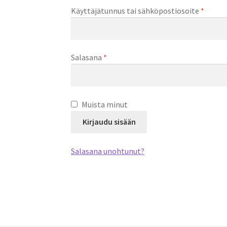
Vaadit
Käyttäjätunnus tai sähköpostiosoite
*
Vaaditaan
Salasana
*
Muista minut
Kirjaudu sisään
Salasana unohtunut?