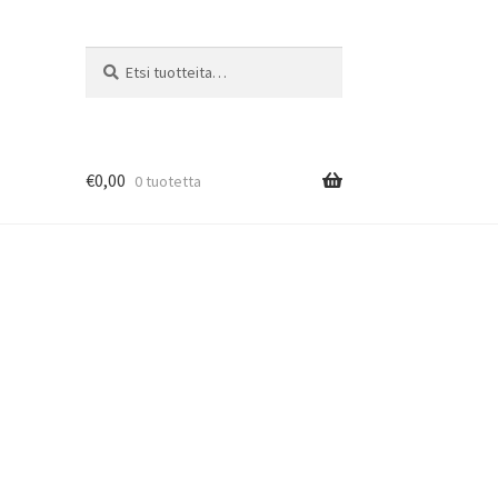
Etsi:
Haku
€
0,00
0 tuotetta