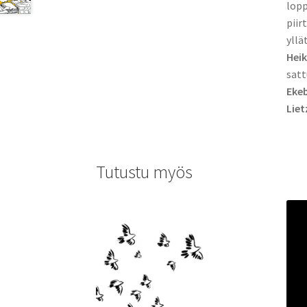
lopp
piir
yllä
Heik
satt
Ekeb
Liet
Tutustu myös