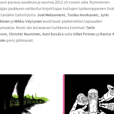
uun parissa vuodessa ja vuonna 2012 oli toisen aika. Kymmenen
täjän joukkoon valikoitui kirjoittajan tuttujen työkumppanien lisä
ttäviäkin taiteilijoita.
Joel Melasniemi, Tuisku Honkanen, Jyrki
kinen
ja
Mikko Väyrynen
kuvittavat päähenkilön lapsuuden
umuksia. Keski-iän kolauksien tulkkeina toimivat
Terhi
om, Christer Nuutinen, Kati Kovács
sekä
Villet Pirinen
ja
Ranta
.
zén
piirsi jälkisanat.