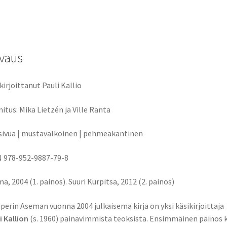
vaus
kirjoittanut Pauli Kallio
itus: Mika Lietzén ja Ville Ranta
sivua | mustavalkoinen | pehmeäkantinen
 978-952-9887-79-8
a, 2004 (1. painos). Suuri Kurpitsa, 2012 (2. painos)
perin Aseman vuonna 2004 julkaisema kirja on yksi käsikirjoittaja
i Kallion
(s. 1960) painavimmista teoksista. Ensimmäinen painos k