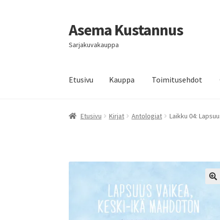
Asema Kustannus
Siirry
Siirry
navigointiin
sisältöön
Sarjakuvakauppa
Etusivu
Kauppa
Toimitusehdot
Etusivu
Kirjat
Antologiat
Laikku 04: Lapsu