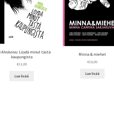
i Ahokoivu: Löydä minut tästä
Minna & miehet
kaupungista
€
10,00
€
13,00
Lue lisää
Lue lisää