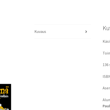
Ku
Kuvaus
Käsi
Toim
136 
ISBN
Asem
Alun
Paul