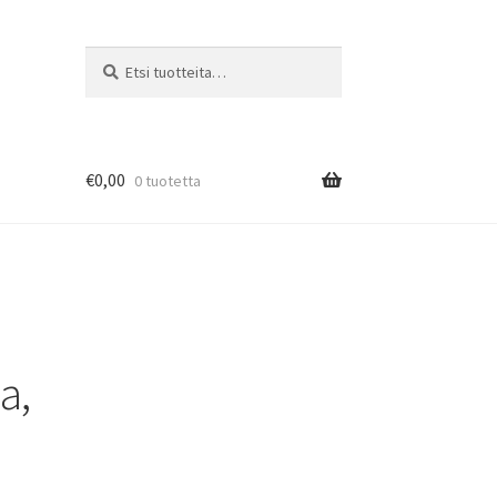
Etsi:
Haku
€
0,00
0 tuotetta
a,