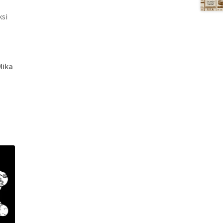
ksi
Mika