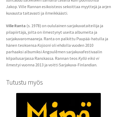
suhtaudu sateeseen samalla tavalla kuin puolisonsa
Jakop. Ville Rannan esikoisteos sekoittaa myyttejä ja arjen
kuvausta taitavasti ja ilmeikkäästi.
Ville Ranta
(s. 1978) on oululainen sarjakuvataiteilija ja
pilapiirtäjä, jolta on ilmestynyt useita albumeita ja
sarjakuvaromaaneja. Ranta on palkittu Puupää-hatulla ja
hänen teoksensa
Kajaani
oli ehdolla vuoden 2010
parhaaksi albumiksi Angoulêmen sarjakuvafestivaalin
kilpailusarjassa Ranskassa. Rannan teos
Kyllä eikä ei
ilmestyi vuonna 2013 ja voitti Sarjakuva-Finlandian.
Tutustu myös