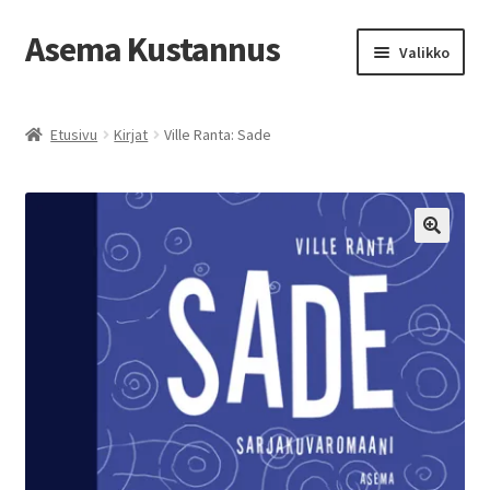
Asema Kustannus
Siirry
Siirry
Valikko
navigointiin
sisältöön
Etusivu
Etusivu
Kirjat
Ville Ranta: Sade
Kauppa
Toimitusehdot
Oma tili
Ostoskori
Kassa