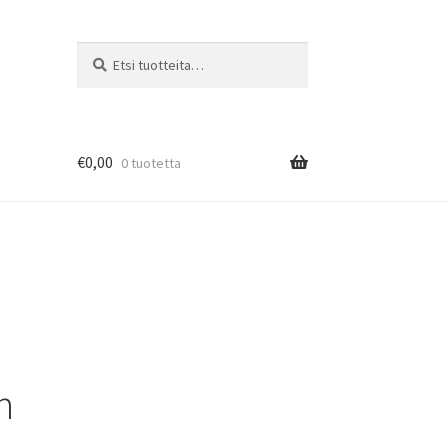
Etsi:
Haku
€
0,00
0 tuotetta
n