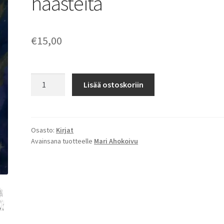
haasteita
€
15,00
Mari
Lisää ostoskoriin
Ahokoivu:
Avaruudessa
kuolemisen
haasteita
Osasto:
Kirjat
Avainsana tuotteelle
Mari Ahokoivu
määrä