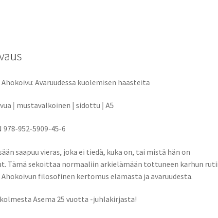
vaus
 Ahokoivu: Avaruudessa kuolemisen haasteita
ivua | mustavalkoinen | sidottu | A5
 978-952-5909-45-6
ään saapuu vieras, joka ei tiedä, kuka on, tai mistä hän on
ut. Tämä sekoittaa normaaliin arkielämään tottuneen karhun rutii
 Ahokoivun filosofinen kertomus elämästä ja avaruudesta.
 kolmesta Asema 25 vuotta -juhlakirjasta!