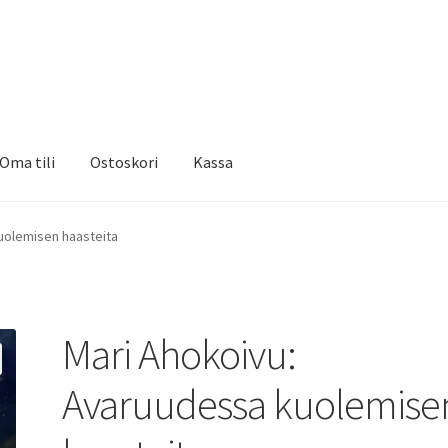
Oma tili
Ostoskori
Kassa
uolemisen haasteita
Mari Ahokoivu:
Avaruudessa kuolemise