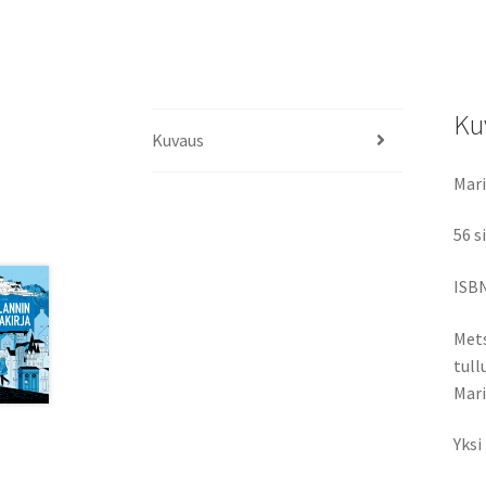
Ku
Kuvaus
Mari
56 s
ISBN
Mets
tull
Mari
Yksi