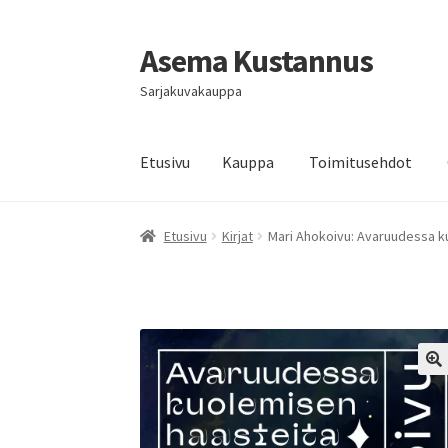
Asema Kustannus
Siirry
Siirry
navigointiin
sisältöön
Sarjakuvakauppa
Etusivu
Kauppa
Toimitusehdot
Etusivu
Kirjat
Mari Ahokoivu: Avaruudessa k