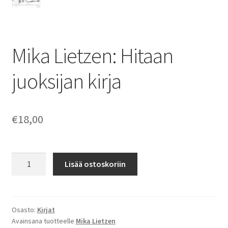
Mika Lietzen: Hitaan
juoksijan kirja
€
18,00
Mika
Lisää ostoskoriin
Lietzen:
Hitaan
juoksijan
kirja
Osasto:
Kirjat
Avainsana tuotteelle
Mika Lietzen
määrä