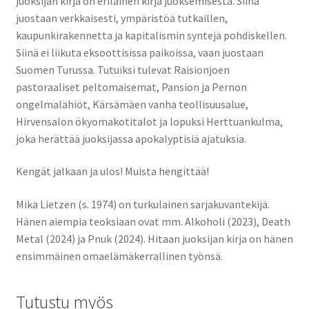
juoksijan kirja on erilainen kirja juoksemisesta. Siinä
juostaan verkkaisesti, ympäristöä tutkaillen,
kaupunkirakennetta ja kapitalismin syntejä pohdiskellen.
Siinä ei liikuta eksoottisissa paikoissa, vaan juostaan
Suomen Turussa. Tutuiksi tulevat Raisionjoen
pastoraaliset peltomaisemat, Pansion ja Pernon
ongelmalähiöt, Kärsämäen vanha teollisuusalue,
Hirvensalon ökyomakotitalot ja lopuksi Herttuankulma,
joka herättää juoksijassa apokalyptisiä ajatuksia.
Kengät jalkaan ja ulos! Muista hengittää!
Mika Lietzen (s. 1974) on turkulainen sarjakuvantekijä.
Hänen aiempia teoksiaan ovat mm. Alkoholi (2023), Death
Metal (2024) ja Pnuk (2024). Hitaan juoksijan kirja on hänen
ensimmäinen omaelämäkerrallinen työnsä.
Tutustu myös