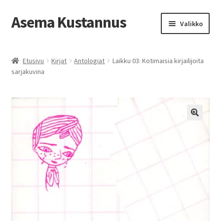
Asema Kustannus
Siirry
Siirry
Valikko
navigointiin
sisältöön
Etusivu
Etusivu
Kirjat
Antologiat
Laikku 03: Kotimaisia kirjailijoita
sarjakuvina
Kauppa
Toimitusehdot
Oma tili
Ostoskori
Kassa