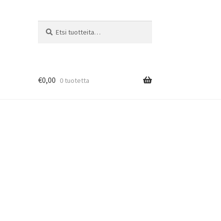
Etsi:
Haku
€
0,00
0 tuotetta