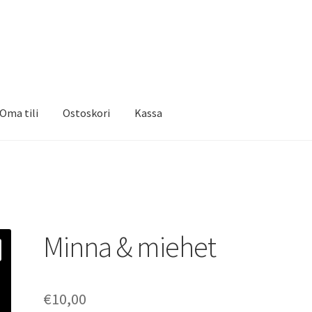
Oma tili
Ostoskori
Kassa
Minna & miehet
€
10,00