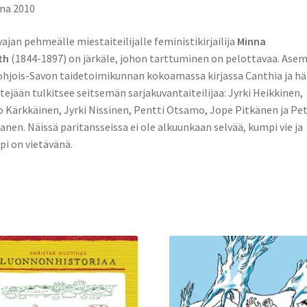
ma 2010
ajan pehmeälle miestaiteilijalle feministikirjailija
Minna
th
(1844-1897) on järkäle, johon tarttuminen on pelottavaa. Ase
ohjois-Savon taidetoimikunnan kokoamassa kirjassa Canthia ja h
tejään tulkitsee seitsemän sarjakuvantaiteilijaa: Jyrki Heikkinen,
o Kärkkäinen, Jyrki Nissinen, Pentti Otsamo, Jope Pitkänen ja Pet
anen. Näissä paritansseissa ei ole alkuunkaan selvää, kumpi vie ja
i on vietävänä.