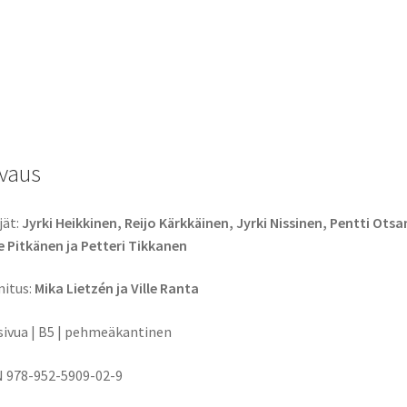
vaus
jät:
Jyrki Heikkinen, Reijo Kärkkäinen, Jyrki Nissinen, Pentti Ots
 Pitkänen ja Petteri Tikkanen
itus:
Mika Lietzén ja Ville Ranta
sivua | B5 | pehmeäkantinen
 978-952-5909-02-9