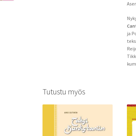
Ase
Nyky
Can
ja P
teks
Reij
Tikk
kump
Tutustu myös