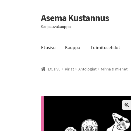
Asema Kustannus
Siirry
Siirry
navigointiin
sisältöön
Sarjakuvakauppa
Etusivu
Kauppa
Toimitusehdot
Etusivu
Kirjat
Antologiat
Minna & miehet