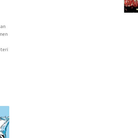
man
änen
teri